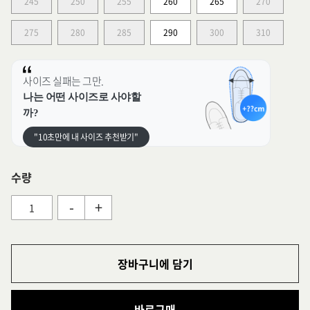
245
250
255
260
265
270
275
280
285
290
300
310
사이즈 실패는 그만.
나는 어떤 사이즈로 사야할
까?
"10초만에 내 사이즈 추천받기"
수량
-
+
장바구니에 담기
바로구매