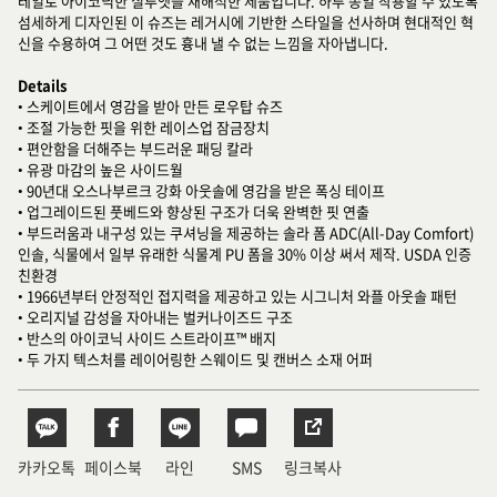
테일로 아이코닉한 실루엣을 재해석한 제품입니다. 하루 종일 착용할 수 있도록
섬세하게 디자인된 이 슈즈는 레거시에 기반한 스타일을 선사하며 현대적인 혁
신을 수용하여 그 어떤 것도 흉내 낼 수 없는 느낌을 자아냅니다.
Details
• 스케이트에서 영감을 받아 만든 로우탑 슈즈
• 조절 가능한 핏을 위한 레이스업 잠금장치
• 편안함을 더해주는 부드러운 패딩 칼라
• 유광 마감의 높은 사이드월
• 90년대 오스나부르크 강화 아웃솔에 영감을 받은 폭싱 테이프
• 업그레이드된 풋베드와 향상된 구조가 더욱 완벽한 핏 연출
• 부드러움과 내구성 있는 쿠셔닝을 제공하는 솔라 폼 ADC(All-Day Comfort)
인솔, 식물에서 일부 유래한 식물계 PU 폼을 30% 이상 써서 제작. USDA 인증
친환경
• 1966년부터 안정적인 접지력을 제공하고 있는 시그니처 와플 아웃솔 패턴
• 오리지널 감성을 자아내는 벌커나이즈드 구조
• 반스의 아이코닉 사이드 스트라이프™ 배지
• 두 가지 텍스처를 레이어링한 스웨이드 및 캔버스 소재 어퍼
카카오톡
페이스북
라인
SMS
링크복사