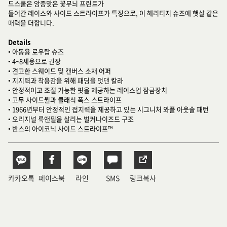
드스쿨은 앙증맞은 꽃무늬 프린트가
들어간 레이스와 사이드 스트라이프가 특징으로, 이 헤리티지 슈즈에 햇살 같은
매력을 더합니다.
Details
• 아동용 로우탑 슈즈
• 4~8세용으로 권장
• 견고한 스웨이드 및 캔버스 소재 어퍼
• 지지력과 착용감을 위해 패딩을 덧댄 칼라
• 안정적이고 조절 가능한 핏을 제공하는 레이스업 잠금장치
• 고무 사이드월과 클래식 폭스 스트라이프
• 1966년부터 안정적인 접지력을 제공하고 있는 시그니처 와플 아웃솔 패턴
• 오리지널 룩앤필을 살리는 벌커나이즈드 구조
• 반스의 아이코닉 사이드 스트라이프™
카카오톡
페이스북
라인
SMS
링크복사