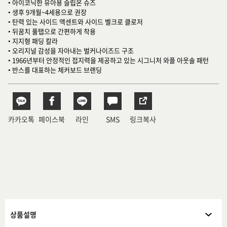
• 아이코닉한 유아용 슬립온 슈즈
• 생후 9개월~4세용으로 권장
• 탄력 있는 사이드 액센트와 사이드 벨크로 클로저
• 뒤꿈치 풀탭으로 간편하게 착용
• 지지형 패딩 칼라
• 오리지널 감성을 자아내는 벌커나이즈드 구조
• 1966년부터 안정적인 접지력을 제공하고 있는 시그니처 와플 아웃솔 패턴
• 반스를 대표하는 체커보드 브랜딩
카카오톡
페이스북
라인
SMS
링크복사
상품설명