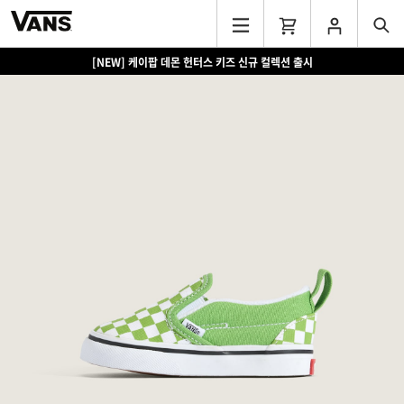
[NEW] 케이팝 데몬 헌터스 키즈 신규 컬렉션 출시
[EVENT] 15만원 이상 구매 시 쿨러백 증정