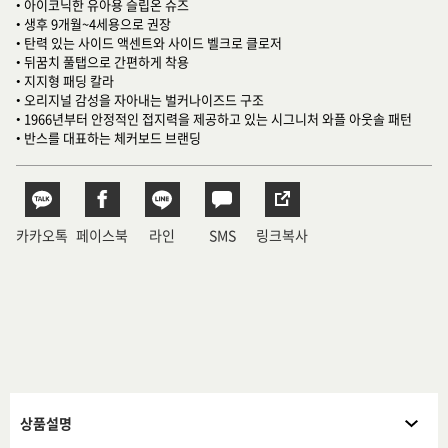
• 아이코닉한 유아용 슬립온 슈즈
• 생후 9개월~4세용으로 권장
• 탄력 있는 사이드 액센트와 사이드 벨크로 클로저
• 뒤꿈치 풀탭으로 간편하게 착용
• 지지형 패딩 칼라
• 오리지널 감성을 자아내는 벌커나이즈드 구조
• 1966년부터 안정적인 접지력을 제공하고 있는 시그니처 와플 아웃솔 패턴
• 반스를 대표하는 체커보드 브랜딩
카카오톡
페이스북
라인
SMS
링크복사
상품설명