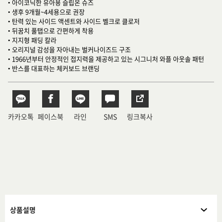
• 아이코닉한 유아용 슬립온 슈즈
• 생후 9개월~4세용으로 권장
• 탄력 있는 사이드 액센트와 사이드 벨크로 클로저
• 뒤꿈치 풀탭으로 간편하게 착용
• 지지형 패딩 칼라
• 오리지널 감성을 자아내는 벌커나이즈드 구조
• 1966년부터 안정적인 접지력을 제공하고 있는 시그니처 와플 아웃솔 패턴
• 반스를 대표하는 체커보드 브랜딩
카카오톡
페이스북
라인
SMS
링크복사
상품설명