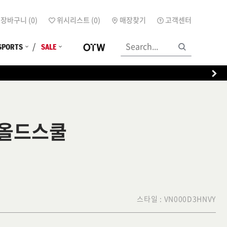
장바구니 (
0
)
위시리스트 (
0
)
매장찾기
고객센터
SPORTS
SALE
 올드스쿨
스타일 :
VN000D3HNVY