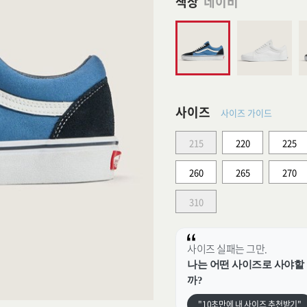
색상
네이비
사이즈
사이즈 가이드
215
220
225
260
265
270
310
사이즈 실패는 그만.
나는 어떤 사이즈로 사야할
까?
"10초만에 내 사이즈 추천받기"