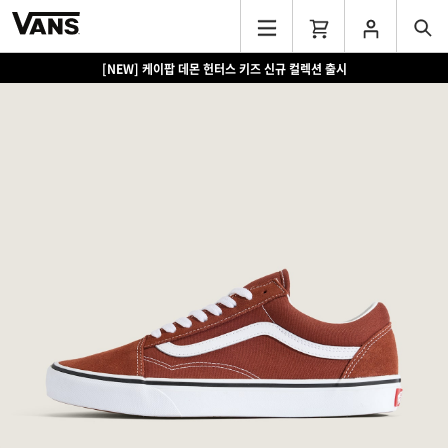
[NEW] 케이팝 데몬 헌터스 키즈 신규 컬렉션 출시
[EVENT] 15만원 이상 구매 시 쿨러백 증정