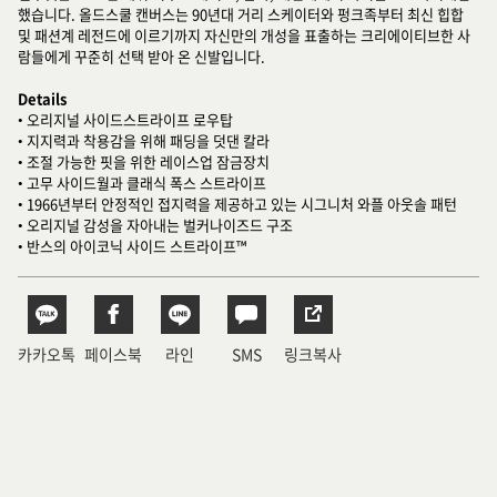
했습니다. 올드스쿨 캔버스는 90년대 거리 스케이터와 펑크족부터 최신 힙합
및 패션계 레전드에 이르기까지 자신만의 개성을 표출하는 크리에이티브한 사
람들에게 꾸준히 선택 받아 온 신발입니다.
Details
• 오리지널 사이드스트라이프 로우탑
• 지지력과 착용감을 위해 패딩을 덧댄 칼라
• 조절 가능한 핏을 위한 레이스업 잠금장치
• 고무 사이드월과 클래식 폭스 스트라이프
• 1966년부터 안정적인 접지력을 제공하고 있는 시그니처 와플 아웃솔 패턴
• 오리지널 감성을 자아내는 벌커나이즈드 구조
• 반스의 아이코닉 사이드 스트라이프™
카카오톡
페이스북
라인
SMS
링크복사