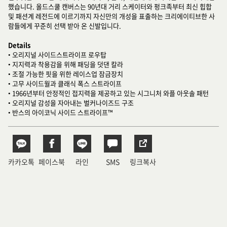
했습니다. 올드스쿨 캔버스는 90년대 거리 스케이터와 펑크족부터 최신 힙합
및 패션계 레전드에 이르기까지 자신만의 개성을 표출하는 크리에이티브한 사
람들에게 꾸준히 선택 받아 온 신발입니다.
Details
• 오리지널 사이드스트라이프 로우탑
• 지지력과 착용감을 위해 패딩을 덧댄 칼라
• 조절 가능한 핏을 위한 레이스업 잠금장치
• 고무 사이드월과 클래식 폭스 스트라이프
• 1966년부터 안정적인 접지력을 제공하고 있는 시그니처 와플 아웃솔 패턴
• 오리지널 감성을 자아내는 벌커나이즈드 구조
• 반스의 아이코닉 사이드 스트라이프™
카카오톡
페이스북
라인
SMS
링크복사