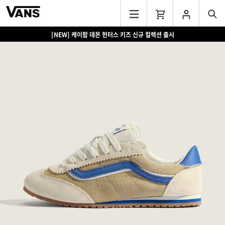
[NEW] 케이팝 데몬 헌터스 키즈 신규 컬렉션 출시
[EVENT] 15만원 이상 구매 시 쿨러백 증정