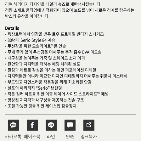
리며 헤리티지 디자인을 데일리 슈즈로 재탄생시켰습니다.
경량 소재로 움직임에 최적화되어 있으며 보드를 넘어 새로운 경계를 탐구하는
반스의 유산을 이어갑니다.
Details
• 육상트랙에서 영감을 받은 로우 프로파일 빈티지 스니커즈
• 80년대 Serio Style 84 계승
• 쿠션감을 위한 오솔라이트® 폼 인솔
• 무게 증가 없이 쿠션감을 더해주는 충격 흡수 EVA 미드솔
• 내구성을 높여주는 가죽 및 스웨이드 소재 어퍼
• 편안함과 지지력을 더하는 패딩 처리된 설포
• 질감과 레트로 감성을 더하는 옆면 퍼포레이션 디테일
• 지지력뿐만 아니라 미묘한 디자인 디테일까지 더해주는 뒤꿈치 머스태쉬
• 부드럽고 자연스러운 착용감을 위해 최소화된 안감
• 설포의 헤리티지 “Serio” 브랜딩
• 작은 컬러 히트를 위한 이중 레이어 사이드 스트라이프™ 패널
• 향상된 지지력과 내구성을 제공하는 컵솔 구조
• 조절 가능한 핏을 위한 레이스업 잠금장치
카카오톡
페이스북
라인
SMS
링크복사