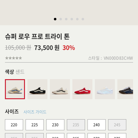
슈퍼 로우 프로 트라이 톤
105,000 원
73,500 원
30%
스타일 :
VN000D83CHW
색상
샌드
사이즈
사이즈 가이드
220
225
230
235
240
245