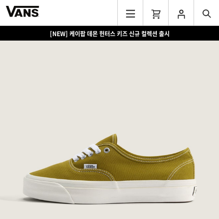
[NEW] 케이팝 데몬 헌터스 키즈 신규 컬렉션 출시
[EVENT] 15만원 이상 구매 시 쿨러백 증정