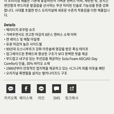
이 프리미엄 제품은 기본에 충실하면서 가벼운 캔버스 어퍼, 세련된 핏, 장시간
편안함과 부드러운 발걸음을 선사하는 쿠션 처리된 인솔로 기능성을 한층 강화
합니다. 시대를 초월한 반스 오리지널에 새로운 수준의 착용감을 더한 제품입니
다.
Details
• 헤리티지 로우탑 슈즈
• 가벼우면서도 견고한 마감의 8온스 캔버스 소재 어퍼
• 면 레이스 및 메탈 아일렛
• 유광 마감의 높은 사이드월
• 90년대 오스나부르크 강화 아웃솔에 영감을 받은 폭싱 테이프
• 업그레이드된 풋베드와 향상된 구조가 보다 완벽한 핏을 제공
• 부드럽고 내구성 있는 쿠션감을 제공하는 Sola Foam ADC(All-Day
Comfort) 인솔, 30% 바이오 소재
• 1966년부터 안정적인 접지력을 제공하고 있는 시그니처 와플 아웃솔 패턴
• 오리지널 룩앤필을 살리는 벌커나이즈드 구조
카카오톡
페이스북
라인
SMS
링크복사