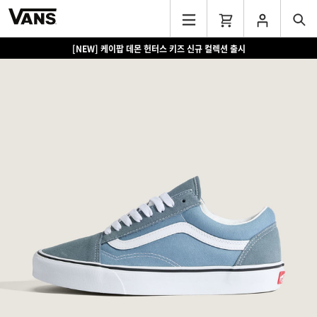
[NEW] 케이팝 데몬 헌터스 키즈 신규 컬렉션 출시
[EVENT] 15만원 이상 구매 시 쿨러백 증정