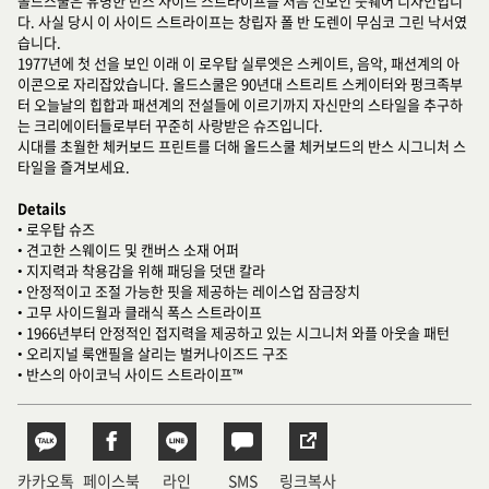
올드스쿨은 유명한 반스 사이드 스트라이프를 처음 선보인 풋웨어 디자인입니
다. 사실 당시 이 사이드 스트라이프는 창립자 폴 반 도렌이 무심코 그린 낙서였
습니다.
1977년에 첫 선을 보인 이래 이 로우탑 실루엣은 스케이트, 음악, 패션계의 아
이콘으로 자리잡았습니다. 올드스쿨은 90년대 스트리트 스케이터와 펑크족부
터 오늘날의 힙합과 패션계의 전설들에 이르기까지 자신만의 스타일을 추구하
는 크리에이터들로부터 꾸준히 사랑받은 슈즈입니다.
시대를 초월한 체커보드 프린트를 더해 올드스쿨 체커보드의 반스 시그니처 스
타일을 즐겨보세요.
Details
• 로우탑 슈즈
• 견고한 스웨이드 및 캔버스 소재 어퍼
• 지지력과 착용감을 위해 패딩을 덧댄 칼라
• 안정적이고 조절 가능한 핏을 제공하는 레이스업 잠금장치
• 고무 사이드월과 클래식 폭스 스트라이프
• 1966년부터 안정적인 접지력을 제공하고 있는 시그니처 와플 아웃솔 패턴
• 오리지널 룩앤필을 살리는 벌커나이즈드 구조
• 반스의 아이코닉 사이드 스트라이프™
카카오톡
페이스북
라인
SMS
링크복사