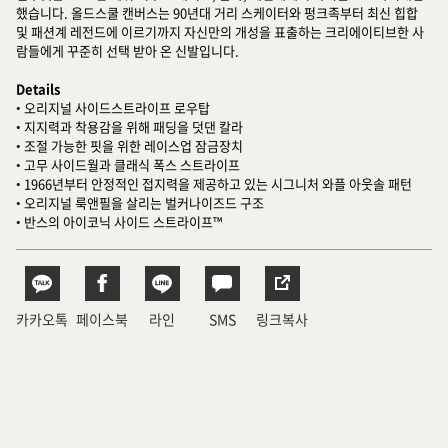
했습니다. 올드스쿨 캔버스는 90년대 거리 스케이터와 펑크족부터 최신 힙합
및 패션계 레전드에 이르기까지 자신만의 개성을 표출하는 크리에이티브한 사
람들에게 꾸준히 선택 받아 온 신발입니다.
Details
• 오리지널 사이드스트라이프 로우탑
• 지지력과 착용감을 위해 패딩을 덧댄 칼라
• 조절 가능한 핏을 위한 레이스업 잠금장치
• 고무 사이드월과 클래식 폭스 스트라이프
• 1966년부터 안정적인 접지력을 제공하고 있는 시그니처 와플 아웃솔 패턴
• 오리지널 룩앤필을 살리는 벌커나이즈드 구조
• 반스의 아이코닉 사이드 스트라이프™
카카오톡
페이스북
라인
SMS
링크복사