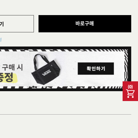
바로구매
기
청
(
0
)