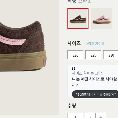
색상
브라운
사이즈
사이즈 가이드
220
225
230
사이즈 실패는 그만.
나는 어떤 사이즈로 사야할
까?
"10초만에 내 사이즈 추천받기"
수량
-
+