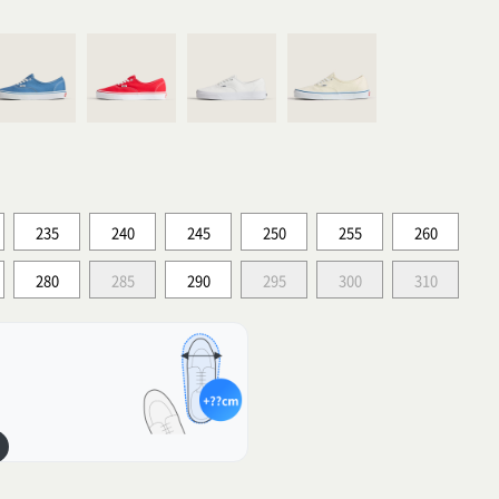
235
240
245
250
255
260
280
285
290
295
300
310