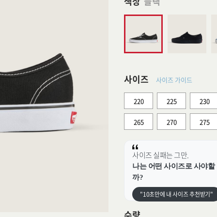
색상
블랙
사이즈
사이즈 가이드
220
225
230
265
270
275
사이즈 실패는 그만.
나는 어떤 사이즈로 사야할
까?
"10초만에 내 사이즈 추천받기"
수량