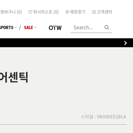
장바구니 (
0
)
위시리스트 (
0
)
매장찾기
고객센터
SPORTS
SALE
 어센틱
스타일 :
VN000EE3BLK