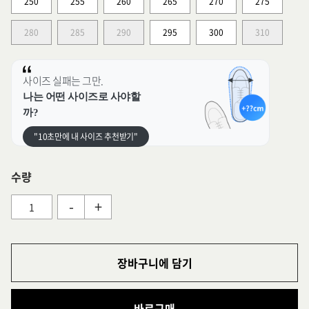
250
255
260
265
270
275
280
285
290
295
300
310
사이즈 실패는 그만.
나는 어떤 사이즈로 사야할
까?
"10초만에 내 사이즈 추천받기"
수량
-
+
장바구니에 담기
바로구매