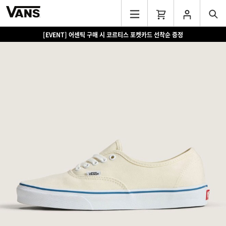
[EVENT] 어센틱 구매 시 코르티스 포켓카드 선착순 증정
[EVENT] 15만원 이상 구매 시 쿨러백 증정