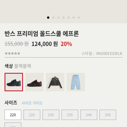
반스 프리미엄 올드스쿨 에프론
155,000 원
124,000 원
20%
스타일 :
VN000EEDBLK
색상
블랙블랙
사이즈
사이즈 가이드
220
225
230
235
240
245