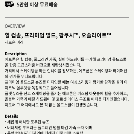
5만원 이상 무료배송
OVERVIEW
힐 컵솔, 프리미엄 빌드, 팝쿠시™, 오솔라이트™
새로운 미래
Description
에프론은 힐 컵솔, 풀그레인 가죽, 실버 하드웨어를 추가해 프리미엄 올드스쿨
을 한층 고급스러운 버전으로 재탄생시켰습니다.
거리에서 스케이팅을 하든 런웨이를 활보하든, 에프론은 스케이팅과 하이패션
의 경계를 무너뜨립니다.
프리미엄 올드스쿨 슈즈를 디자인할 때는 여성스러움과 펑키한 감각을 살려 아
이코닉 실루엣을 독창적으로 풀어냅니다.
플랫슈즈를 신고 스케이팅을 즐기는 에프론은 커스텀 아웃솔에 힐을 추가하고,
올블랙 가죽과 메탈 하드웨어 및 코르셋 레이스 구조로 어퍼를 디자인했습니다.
이로써 그 어디에서도 본 적 없는 올드스쿨이 탄생했습니다.
Details
• 새롭게 해석한 로우탑 슈즈
• 버터처럼 부드러운 풀그레인 텀블 마감 가죽 소재 어퍼
• 통합 텅(설포) 디자인에 더해진 이중 버클 스트랩