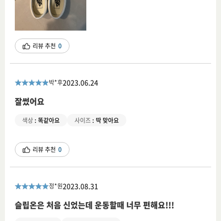
리뷰 추천
0
2023.06.24
박*후
잘썼어요
색상
:
똑같아요
사이즈
:
딱 맞아요
리뷰 추천
0
2023.08.31
정*원
슬립온은 처음 신었는데 운동할때 너무 편해요!!!