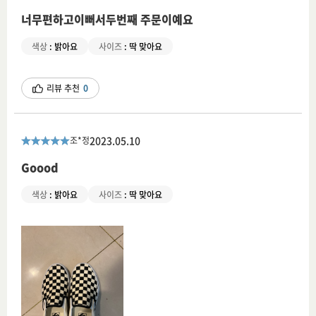
너무편하고이뻐서두번째 주문이예요
색상
:
밝아요
사이즈
:
딱 맞아요
리뷰 추천
0
2023.05.10
조*정
Goood
색상
:
밝아요
사이즈
:
딱 맞아요