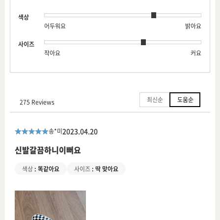
색상
어두워요
밝아요
사이즈
작아요
커요
최신순
도움순
275 Reviews
2023.04.20
송*미
신발갈끔하니이뻐요
색상
:
똑같아요
사이즈
:
딱 맞아요