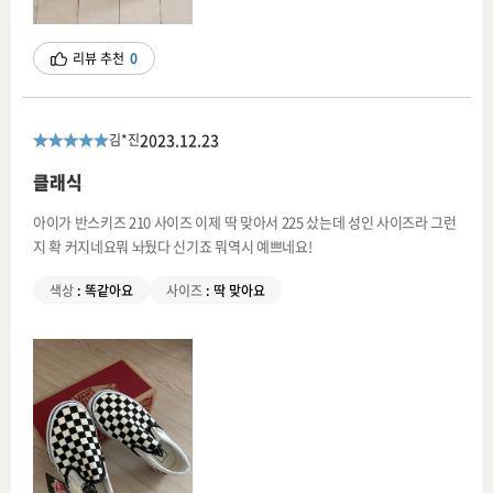
리뷰 추천
0
2023.12.23
김*진
클래식
아이가 반스키즈 210 사이즈 이제 딱 맞아서 225 샀는데 성인 사이즈라 그런
지 확 커지네요뭐 놔뒀다 신기죠 뭐역시 예쁘네요!
색상
:
똑같아요
사이즈
:
딱 맞아요