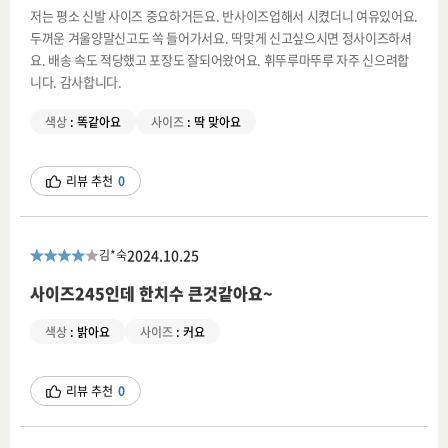
저는 평소 신발 사이즈 중요하거든요. 반사이즈업해서 시켰더니 여유있어요.
두꺼운 겨울양말신고도 쏙 들어가서요. 딱맞게 신고싶으시면 정사이즈하셔
요. 배송 속도 적당했고 포장도 잘되어왔어요. 휘뚜루마뚜루 자주 신으려합
니다. 감사합니다.
색상
:
똑같아요
사이즈
:
딱 맞아요
리뷰 추천
0
2024.10.25
김*숙
사이즈245인데 한치수 큰것같아요~
색상
:
밝아요
사이즈
:
커요
리뷰 추천
0