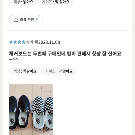
색상
:
밝아요
사이즈
:
딱 맞아요
리뷰 추천
0
2023.11.08
최*미
체커보드는 두번째 구매인데 발이 편해서 항상 잘 신어요
~^^
색상
:
똑같아요
사이즈
:
딱 맞아요