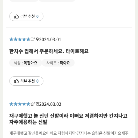
리뷰 추천
0
2024.03.01
고*우
한치수 업해서 주문하세요. 타이트해요
색상
:
똑같아요
사이즈
:
작아요
리뷰 추천
0
2024.03.02
손*민
재구매햇고 늘 신던 신발이라 이뻐요 저렴하지만 간지나고
자주애용하는 신발
재구매햇고 잘신을께요이뻐요 저렴하지만 간지나는 슬림온 신발이지요재주