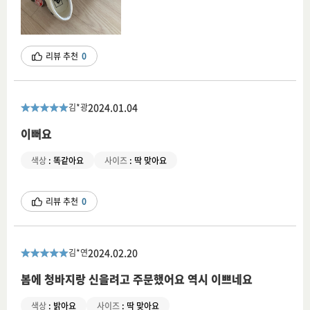
리뷰 추천
0
2024.01.04
김*광
이뻐요
색상
:
똑같아요
사이즈
:
딱 맞아요
리뷰 추천
0
2024.02.20
김*연
봄에 청바지랑 신을려고 주문했어요 역시 이쁘네요
색상
:
밝아요
사이즈
:
딱 맞아요