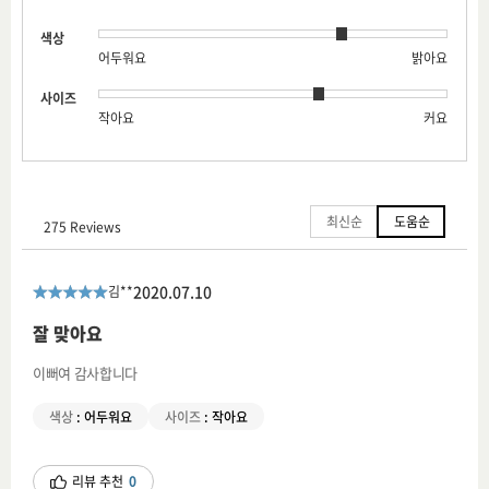
색상
어두워요
밝아요
사이즈
작아요
커요
최신순
도움순
275 Reviews
2020.07.10
김**
잘 맞아요
이뻐여 감사합니다
색상
:
어두워요
사이즈
:
작아요
리뷰 추천
0