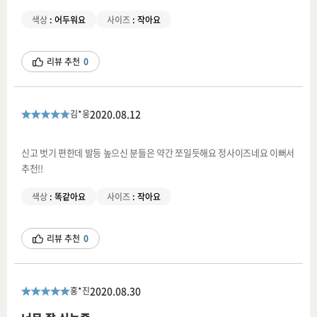
색상
:
어두워요
사이즈
:
작아요
리뷰 추천
0
2020.08.12
김*웅
신고 벗기 편한데 발등 높으신 분들은 약간 쪼일듯해요 정사이즈네요 이뻐서
추천!!
색상
:
똑같아요
사이즈
:
작아요
리뷰 추천
0
2020.08.30
홍*진