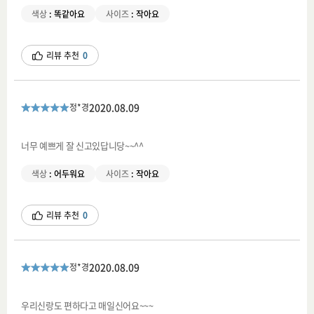
색상
:
똑같아요
사이즈
:
작아요
리뷰 추천
0
2020.08.09
정*경
너무 예쁘게 잘 신고있답니당~~^^
색상
:
어두워요
사이즈
:
작아요
리뷰 추천
0
2020.08.09
정*경
우리신랑도 편하다고 매일신어요~~~