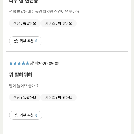
너무 잘 신는중
선물 받았는데 한동안 이것만 신었어요 좋아요
색상
:
똑같아요
사이즈
:
딱 맞아요
리뷰 추천
0
2020.09.05
김*미
뭐 말해뭐해
맘에 들어요 좋아요
색상
:
똑같아요
사이즈
:
딱 맞아요
리뷰 추천
0