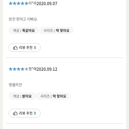
2020.09.07
이*라
완전 편하고 이뻐요
색상
:
똑같아요
사이즈
:
딱 맞아요
리뷰 추천
0
2020.09.12
정*태
명불허전
색상
:
밝아요
사이즈
:
딱 맞아요
리뷰 추천
0