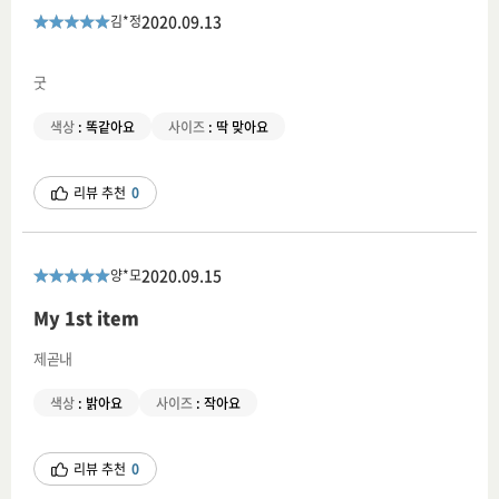
2020.09.13
김*정
굿
색상
:
똑같아요
사이즈
:
딱 맞아요
리뷰 추천
0
2020.09.15
양*모
My 1st item
제곧내
색상
:
밝아요
사이즈
:
작아요
리뷰 추천
0