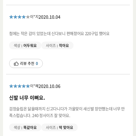
2020.10.04
이*지
첨에는 작은 감이 있었는데 신다보니 편해졌어요 220구입 했어요
색상
:
어두워요
사이즈
:
작아요
리뷰 추천
0
2020.10.06
이*혜
신발 너무 이뻐요.
검정슬립온 닳을때까지 신고다니다가 가을맞이 새신발 장만했는데 너무 만
족스럽습니다. 240 정사이즈 잘 맞아요.
색상
:
똑같아요
사이즈
:
딱 맞아요