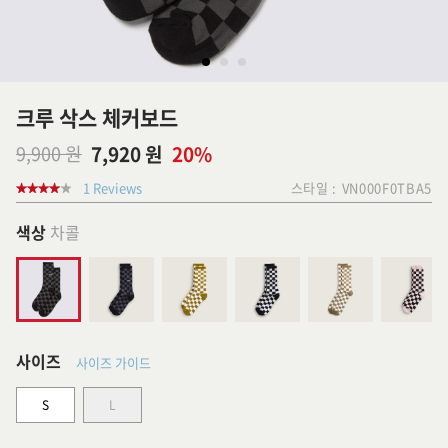
크루 삭스 체커보드
9,900 원
7,920 원
20%
1 Reviews
스타일 :
VN000F0TBA5
색상
차콜
사이즈
사이즈 가이드
S
L