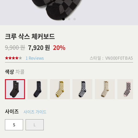
크루 삭스 체커보드
9,900 원
7,920 원
20%
1 Reviews
스타일 :
VN000F0TBA5
색상
차콜
사이즈
사이즈 가이드
S
L