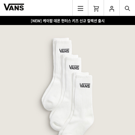
[NEW] 케이팝 데몬 헌터스 키즈 신규 컬렉션 출시