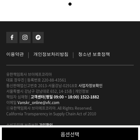
|
|
이용약관
개인정보처리방침
청소년 보호정책
유한책임회사 브이에프코리아
대표 장우진
|
등록번호 220-88-43561
통신판매업신고번호 2013-서울강남-02918호
사업자정보확인
서울특별시 강남구 강남대로 652, 14-15층
|
개인정보
책임자 심재형
|
고객센터(평일 09:00 ~ 18:00) 1522-1882
이메일
Vanskr_online@vfc.com
ⓒ유한책임회사 브이에프코리아. All Rights Reserved.
California Transparency in Supply Chain Act of 2010
소비자피해 보증보험
가입확인
안전거래를 위해 현금 거래에 대해
구매안전서비스를 적용하고 있습니다.
옵션선택