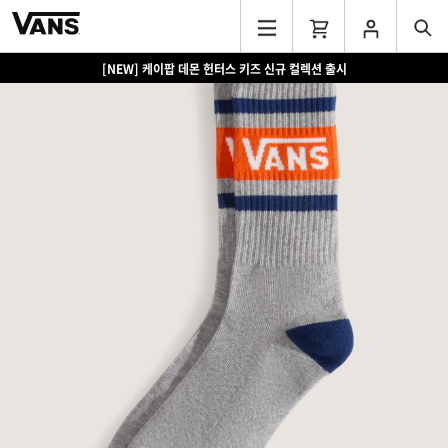
[NEW] 케이팝 데몬 헌터스 키즈 신규 컬렉션 출시