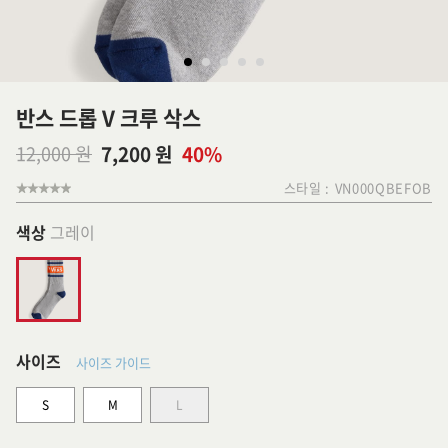
반스 드롭 V 크루 삭스
12,000 원
7,200 원
40%
스타일 :
VN000QBEFOB
색상
그레이
사이즈
사이즈 가이드
S
M
L