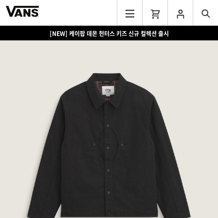
[NEW] 케이팝 데몬 헌터스 키즈 신규 컬렉션 출시
[EVENT] 15만원 이상 구매 시 쿨러백 증정