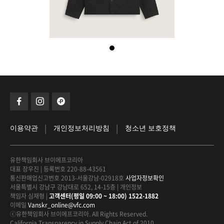
|
|
이용약관
개인정보처리방침
청소년 보호정책
유한책임회사 브이에프코리아
대표 장우진
|
등록번호 220-88-43561
통신판매업신고번호 2013-서울강남-02918호
사업자정보확인
서울특별시 강남구 강남대로 652, 14-15층
|
개인정보
책임자 심재형
|
고객센터(평일 09:00 ~ 18:00) 1522-1882
이메일
Vanskr_online@vfc.com
ⓒ유한책임회사 브이에프코리아. All Rights Reserved.
California Transparency in Supply Chain Act of 2010