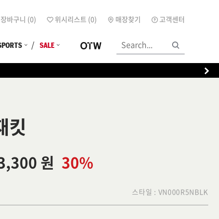
장바구니 (
0
)
위시리스트 (
0
)
매장찾기
고객센터
SPORTS
SALE
재킷
3,300 원
30%
스타일 :
VN000R5NBLK