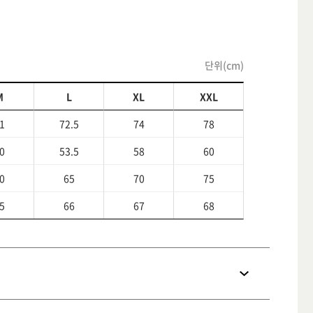
단위(cm)
M
L
XL
XXL
1
72.5
74
78
0
53.5
58
60
0
65
70
75
5
66
67
68