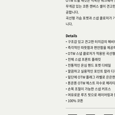
OTW 트윌 재킷은 익숙한 워크웨어
무게감 있는 코튼 캔버스 셸이 견고
공합니다.
곡선형 가슴 포켓과 스냅 클로저가 
니다.
Details
• 구조감 있고 견고한 터치감의 헤
• 즉각적인 따뜻함과 편안함을 제공
• OTW 스냅 클로저가 적용된 곡선
• 전체 스냅 프론트 플래킷
• 전통적인 온심 핸드 포켓 디테일
• 깔끔하고 실용적인 포인트 칼라 
• 밑단에 OTW 플래그 라벨로 은은
• 톤온톤 OTW 체스트 자수로 헤리
• 손목 조절이 가능한 스냅 커프스
• 여유로운 루즈 핏으로 레이어링과
• 100% 코튼