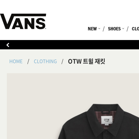
NEW
SHOES
CL
OTW 트윌 재킷
HOME
CLOTHING