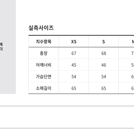
실측사이즈
치수항목
XS
S
총장
67
68
7
어깨너비
45
46
5
가슴단면
54
54
6
소매길이
65
65
6