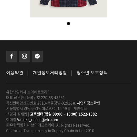
|
|
이용약관
개인정보처리방침
청소년 보호정책
유한책임회사 브이에프코리아
대표 장우진
|
등록번호 220-88-43561
통신판매업신고번호 2013-서울강남-02918호
사업자정보확인
서울특별시 강남구 강남대로 652, 14-15층
|
개인정보
책임자 심재형
|
고객센터(평일 09:00 ~ 18:00) 1522-1882
이메일
Vanskr_online@vfc.com
ⓒ유한책임회사 브이에프코리아. All Rights Reserved.
California Transparency in Supply Chain Act of 2010