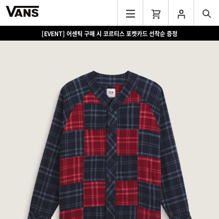
[EVENT] 어센틱 구매 시 코르티스 포켓카드 선착순 증정
[EVENT] 15만원 이상 구매 시 쿨러백 증정