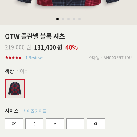
OTW 플란넬 블록 셔츠
219,000 원
131,400 원
40%
1 Reviews
스타일 :
VN000R5TJDU
색상
네이비
사이즈
사이즈 가이드
XS
S
M
L
XL