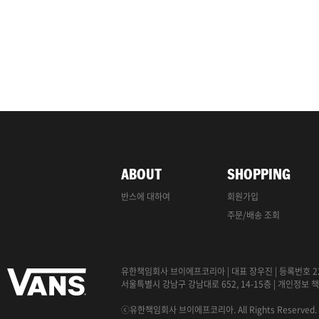
ABOUT
SHOPPING
반스에 대하여
회원가입
주문/배송 조회
유한책임회사 브이에프코리아
|
대표 장우진
|
등록번호 22
서울특별시 강남구 강남대로 652, 14-15층
|
개인정보
책
ⓒ유한책임회사 브이에프코리아. All Rights Reserved.