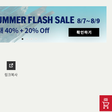
링크복사
(
0
)