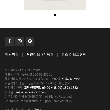
|
|
이용약관
개인정보처리방침
청소년 보호정책
유한책임회사 브이에프코리아
대표 장우진
|
등록번호 220-88-43561
통신판매업신고번호 2013-서울강남-02918호
사업자정보확인
서울특별시 강남구 강남대로 652, 14-15층
|
개인정보
책임자 심재형
|
고객센터(평일 09:00 ~ 18:00) 1522-1882
이메일
Vanskr_online@vfc.com
ⓒ유한책임회사 브이에프코리아. All Rights Reserved.
California Transparency in Supply Chain Act of 2010
소비자피해 보증보험
가입확인