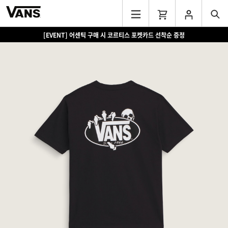
[EVENT] 어센틱 구매 시 코르티스 포켓카드 선착순 증정
[EVENT] 15만원 이상 구매 시 쿨러백 증정