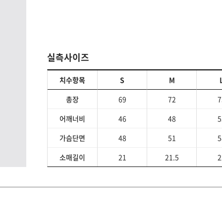
실측사이즈
치수항목
S
M
총장
69
72
7
어깨너비
46
48
5
가슴단면
48
51
5
소매길이
21
21.5
2