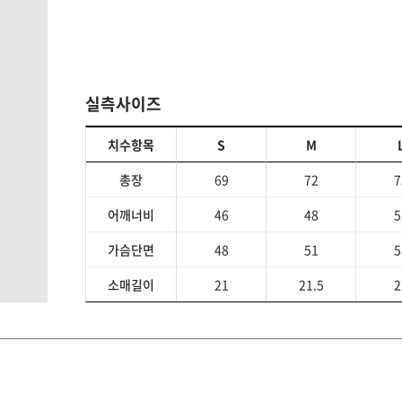
실측사이즈
치수항목
S
M
총장
69
72
7
어깨너비
46
48
5
가슴단면
48
51
5
소매길이
21
21.5
2