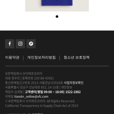
|
|
이용약관
개인정보처리방침
청소년 보호정책
유한책임회사 브이에프코리아
대표 장우진
|
등록번호 220-88-43561
통신판매업신고번호 2013-서울강남-02918호
사업자정보확인
서울특별시 강남구 강남대로 652, 14-15층
|
개인정보
책임자 심재형
|
고객센터(평일 09:00 ~ 18:00) 1522-1882
이메일
Vanskr_online@vfc.com
ⓒ유한책임회사 브이에프코리아. All Rights Reserved.
California Transparency in Supply Chain Act of 2010