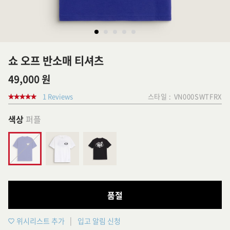
쇼 오프 반소매 티셔츠
49,000 원
1 Reviews
스타일 :
VN000SWTFRX
색상
퍼플
품절
위시리스트 추가
입고 알림 신청