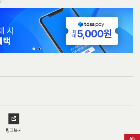
청
링크복사
(
0
)