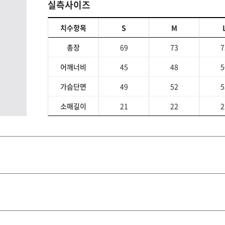
실측사이즈
치수항목
S
M
총장
69
73
7
어깨너비
45
48
5
가슴단면
49
52
5
소매길이
21
22
2