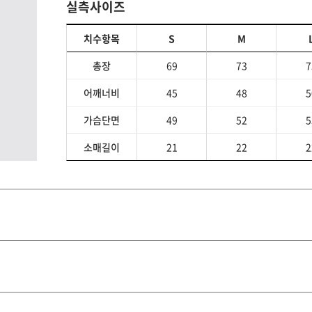
실측사이즈
치수항목
S
M
총장
69
73
7
어깨너비
45
48
5
가슴단면
49
52
5
소매길이
21
22
2