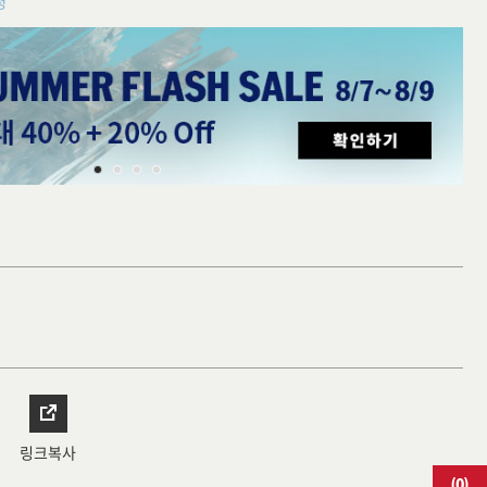
청
링크복사
(
0
)