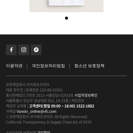
|
|
이용약관
개인정보처리방침
청소년 보호정책
유한책임회사 브이에프코리아
대표 장우진
|
등록번호 220-88-43561
통신판매업신고번호 2013-서울강남-02918호
사업자정보확인
서울특별시 강남구 강남대로 652, 14-15층
|
개인정보
책임자 심재형
|
고객센터(평일 09:00 ~ 18:00) 1522-1882
이메일
Vanskr_online@vfc.com
ⓒ유한책임회사 브이에프코리아. All Rights Reserved.
California Transparency in Supply Chain Act of 2010
소비자피해 보증보험
가입확인