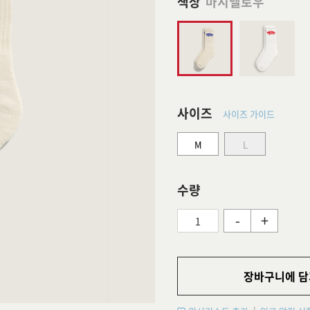
색상
마시멜로우
사이즈
사이즈 가이드
M
L
수량
-
+
장바구니에 담