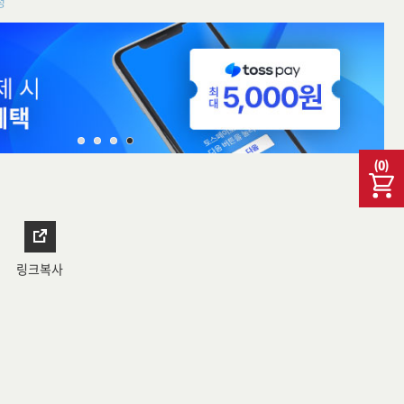
청
(
0
)
링크복사