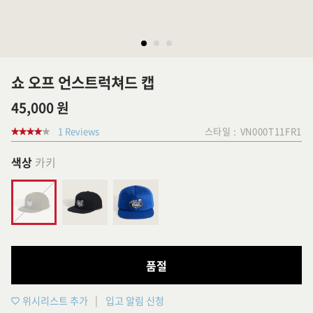
쇼 오프 언스트럭쳐드 캡
45,000 원
1 Reviews
스타일 :
VN000T11FR1
색상
카키
품절
위시리스트 추가
입고 알림 신청