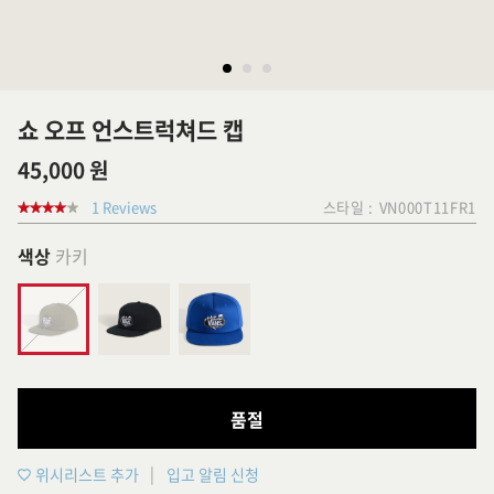
쇼 오프 언스트럭쳐드 캡
45,000 원
1 Reviews
스타일 :
VN000T11FR1
색상
카키
품절
위시리스트 추가
입고 알림 신청