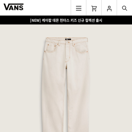
[NEW] 케이팝 데몬 헌터스 키즈 신규 컬렉션 출시