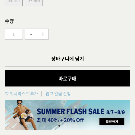
34Inch
36Inch
수량
-
+
장바구니에 담기
바로구매
위시리스트 추가
입고 알림 신청