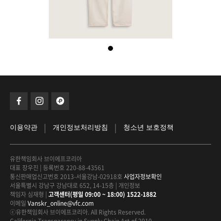
|
|
이용약관
개인정보처리방침
청소년 보호정책
유한책임회사 브이에프코리아
대표 장우진
|
등록번호 220-88-43561
통신판매업신고번호 2013-서울강남-02918호
사업자정보확인
서울특별시 강남구 강남대로 652, 14-15층
|
개인정보
책임자 심재형
|
고객센터(평일 09:00 ~ 18:00) 1522-1882
이메일
Vanskr_online@vfc.com
ⓒ유한책임회사 브이에프코리아. All Rights Reserved.