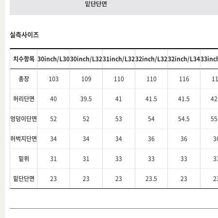
실측사이즈
치수항목
30inch/L30
30inch/L32
31inch/L32
32inch/L32
32inch/L34
33inc
총장
103
109
110
110
116
1
허리단면
40
39.5
41
41.5
41.5
42
엉덩이단면
52
52
53
54
54.5
55
허벅지단면
34
34
34
36
36
3
밑위
31
31
33
33
33
3
밑단단면
23
23
23
23.5
23
2