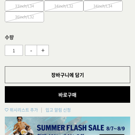
33inch/L34
34inch/L32
34inch/L34
36inch/L32
수량
-
+
장바구니에 담기
바로구매
위시리스트 추가
입고 알림 신청