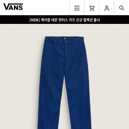
[NEW] 케이팝 데몬 헌터스 키즈 신규 컬렉션 출시
[EVENT] 15만원 이상 구매 시 쿨러백 증정