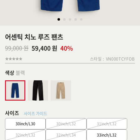
어센틱 치노 루즈 팬츠
99,000 원
59,400 원
40%
스타일 :
VN000TCYFOB
색상
블랙
사이즈
사이즈 가이드
30inch/L30
30inch/L32
31inch/L32
32inch/L32
32inch/L34
33inch/L32