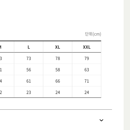
단위(cm)
M
L
XL
XXL
3
73
78
79
1
56
58
63
4
61
66
71
2
23
24
24