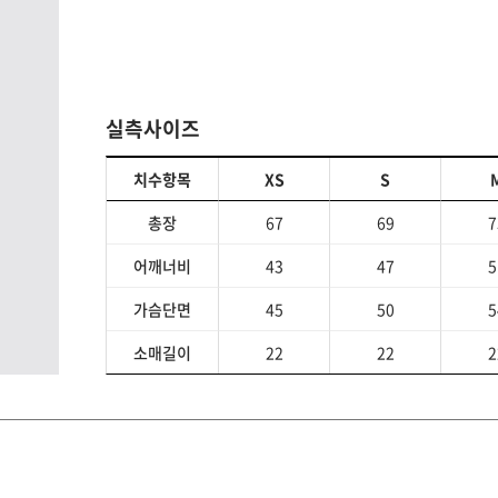
실측사이즈
치수항목
XS
S
총장
67
69
7
어깨너비
43
47
5
가슴단면
45
50
5
소매길이
22
22
2