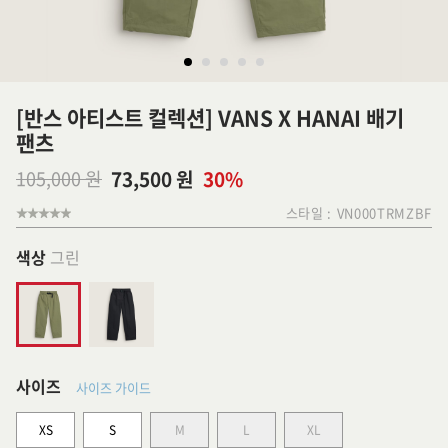
[반스 아티스트 컬렉션] VANS X HANAI 배기
팬츠
105,000 원
73,500 원
30%
스타일 :
VN000TRMZBF
색상
그린
사이즈
사이즈 가이드
XS
S
M
L
XL