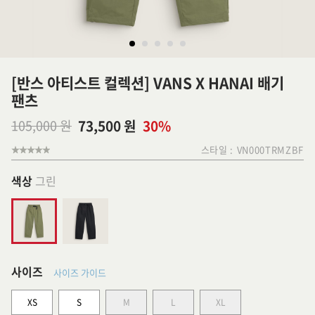
[반스 아티스트 컬렉션] VANS X HANAI 배기
팬츠
105,000 원
73,500 원
30%
스타일 :
VN000TRMZBF
색상
그린
사이즈
사이즈 가이드
XS
S
M
L
XL