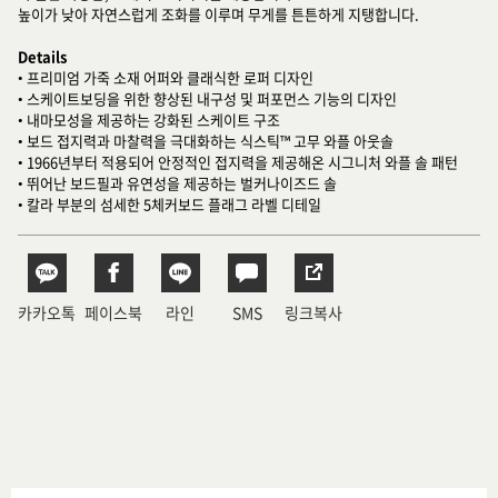
높이가 낮아 자연스럽게 조화를 이루며 무게를 튼튼하게 지탱합니다.
Details
• 프리미엄 가죽 소재 어퍼와 클래식한 로퍼 디자인
• 스케이트보딩을 위한 향상된 내구성 및 퍼포먼스 기능의 디자인
• 내마모성을 제공하는 강화된 스케이트 구조
• 보드 접지력과 마찰력을 극대화하는 식스틱™ 고무 와플 아웃솔
• 1966년부터 적용되어 안정적인 접지력을 제공해온 시그니처 와플 솔 패턴
• 뛰어난 보드필과 유연성을 제공하는 벌커나이즈드 솔
• 칼라 부분의 섬세한 5체커보드 플래그 라벨 디테일
카카오톡
페이스북
라인
SMS
링크복사