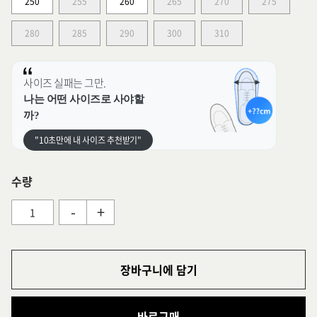
250
255
260
265
270
275
280
285
290
300
310
사이즈 실패는 그만.
나는 어떤 사이즈로 사야할
까?
"10초만에 내 사이즈 추천받기"
수량
-
+
장바구니에 담기
바로구매