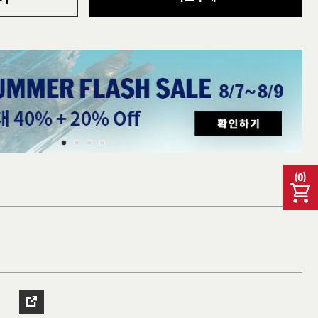
(
0
)