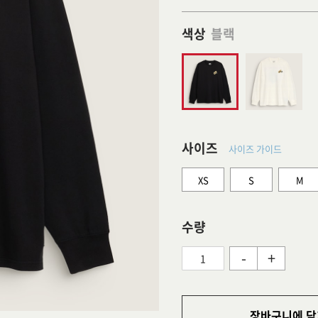
색상
블랙
사이즈
사이즈 가이드
XS
S
M
수량
-
+
장바구니에 담