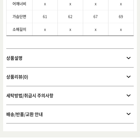
어깨너비
x
x
x
x
가슴단면
61
62
67
69
소매길이
x
x
x
x
상품설명
상품리뷰(0)
세탁방법/취급시 주의사항
배송/반품/교환 안내