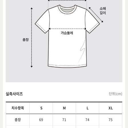
실측사이즈
단위(cm)
치수항목
S
M
L
XL
총장
69
71
74
75