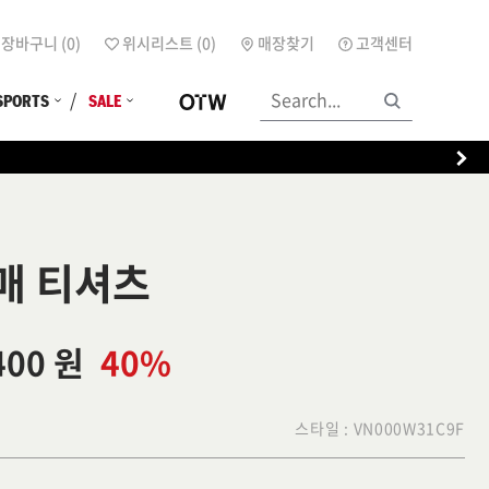
장바구니 (
0
)
위시리스트 (
0
)
매장찾기
고객센터
SPORTS
SALE
소매 티셔츠
400 원
40%
스타일 :
VN000W31C9F