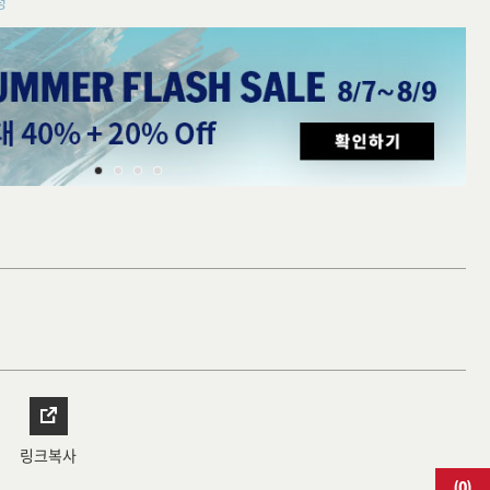
청
링크복사
(
0
)