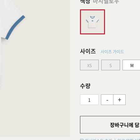
색상
마시멜로우
사이즈
사이즈 가이드
XS
S
M
수량
-
+
장바구니에 담