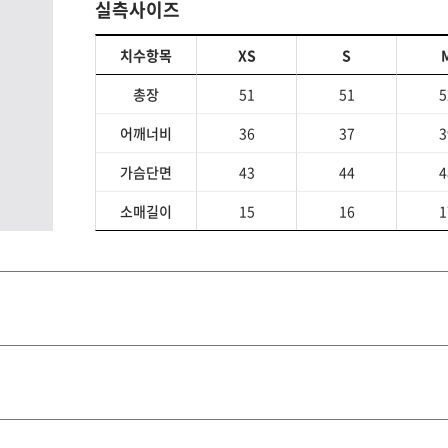
실측사이즈
치수항목
XS
S
총장
51
51
5
어깨너비
36
37
3
가슴단면
43
44
4
소매길이
15
16
1