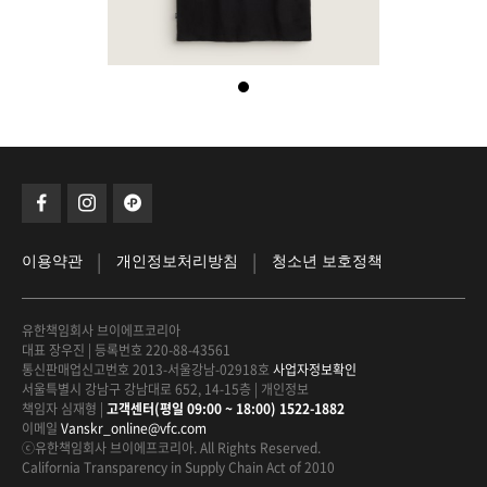
|
|
이용약관
개인정보처리방침
청소년 보호정책
유한책임회사 브이에프코리아
대표 장우진
|
등록번호 220-88-43561
통신판매업신고번호 2013-서울강남-02918호
사업자정보확인
서울특별시 강남구 강남대로 652, 14-15층
|
개인정보
책임자 심재형
|
고객센터(평일 09:00 ~ 18:00) 1522-1882
이메일
Vanskr_online@vfc.com
ⓒ유한책임회사 브이에프코리아. All Rights Reserved.
California Transparency in Supply Chain Act of 2010