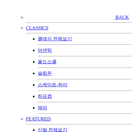
BACK
CLASSICS
클래식 전체보기
어센틱
올드스쿨
슬립온
스케이트-하이
하프캡
에라
FEATURED
신발 전체보기