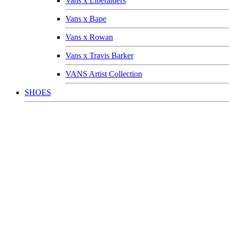
Vans x Liberaiders
Vans x Bape
Vans x Rowan
Vans x Travis Barker
VANS Artist Collection
SHOES