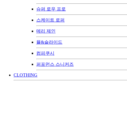
슈퍼 로우 프로
스케이트 로퍼
메리 제인
뮬&슬라이드
컴피쿠시
퍼포먼스 스니커즈
CLOTHING