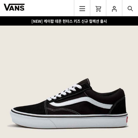
[NEW] 케이팝 데몬 헌터스 키즈 신규 컬렉션 출시
[EVENT] 15만원 이상 구매 시 쿨러백 증정