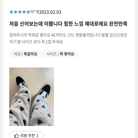
2023.02.03
이*경
처음 신어보는데 이쁩니다 힙한 느낌 제대로에요 완전만족
컴피쿠시라 착화감 좋아요 4E까지도 신는 왕발볼러입니다 발볼 있으신분은
자기 발 사이즈 보다 꼭 1업 하세요
색상
:
똑같아요
사이즈
:
딱 맞아요
리뷰 추천
1