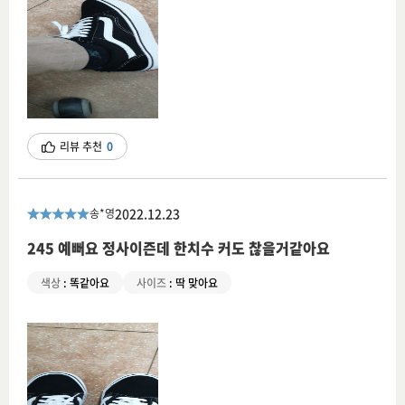
리뷰 추천
0
2022.12.23
송*영
245 예뻐요 정사이즌데 한치수 커도 찮을거같아요
색상
:
똑같아요
사이즈
:
딱 맞아요