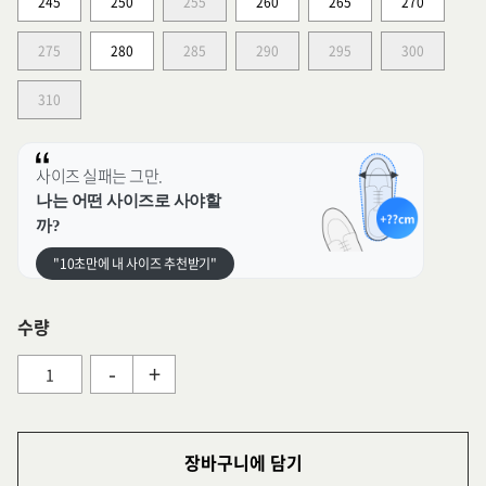
245
250
255
260
265
270
275
280
285
290
295
300
310
사이즈 실패는 그만.
나는 어떤 사이즈로 사야할
까?
"10초만에 내 사이즈 추천받기"
수량
-
+
장바구니에 담기