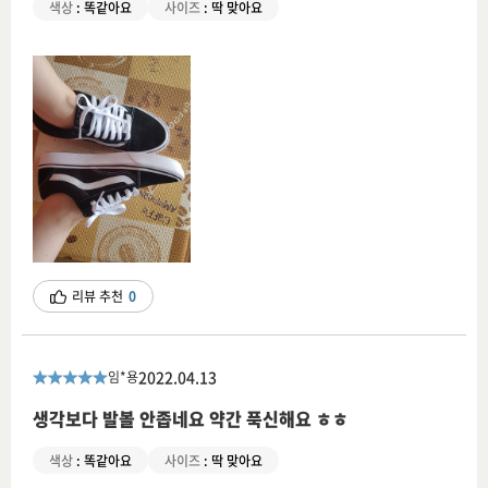
색상
:
똑같아요
사이즈
:
딱 맞아요
리뷰 추천
0
2022.04.13
임*용
생각보다 발볼 안좁네요 약간 푹신해요 ㅎㅎ
색상
:
똑같아요
사이즈
:
딱 맞아요