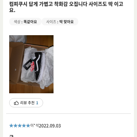
컴피쿠시 답게 가볍고 착화감 오집니다 사이즈도 딱 이고
요.
색상
:
똑같아요
사이즈
:
딱 맞아요
리뷰 추천
1
2022.09.03
이*석