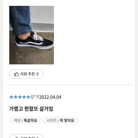
리뷰 추천
0
2022.04.04
김*구
가볍고 편함또 살거임
색상
:
똑같아요
사이즈
:
딱 맞아요