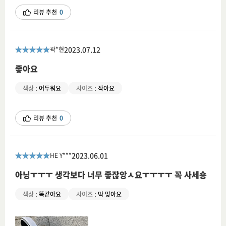
리뷰 추천
0
2023.07.12
곽*현
좋아요
색상
:
어두워요
사이즈
:
작아요
리뷰 추천
0
2023.06.01
HE Y***
아닝ㅜㅜㅜ 생각보다 너무 좋잖앙ㅅ요ㅜㅜㅜㅜ 꼭 사세숑
색상
:
똑같아요
사이즈
:
딱 맞아요