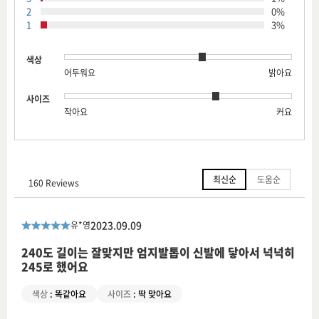
2
0%
1
3%
색상
어두워요
밝아요
사이즈
작아요
커요
최신순
도움순
160 Reviews
2023.09.09
유*영
240도 길이는 잘맞지만 엄지발톱이 신발에 닿아서 넉넉히
245로 했어요
색상
:
똑같아요
사이즈
:
딱 맞아요