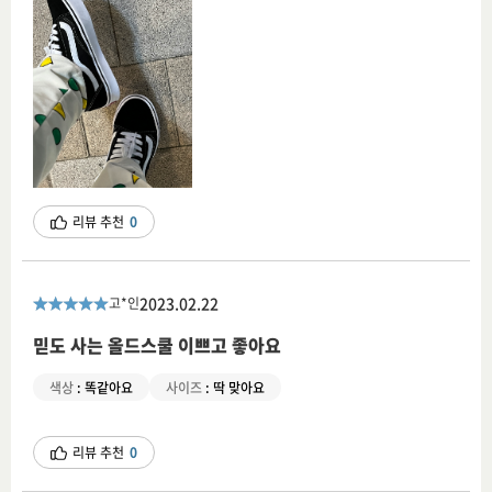
리뷰 추천
0
2023.02.22
고*인
믿도 사는 올드스쿨 이쁘고 좋아요
색상
:
똑같아요
사이즈
:
딱 맞아요
리뷰 추천
0