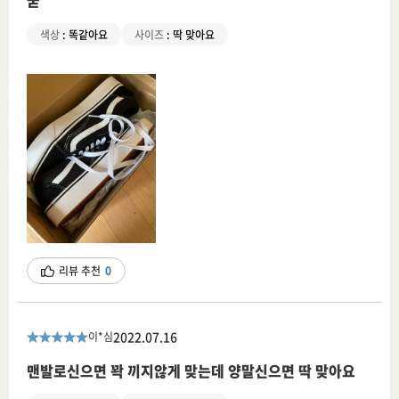
굳
색상
:
똑같아요
사이즈
:
딱 맞아요
리뷰 추천
0
2022.07.16
이*심
맨발로신으면 꽉 끼지않게 맞는데 양말신으면 딱 맞아요