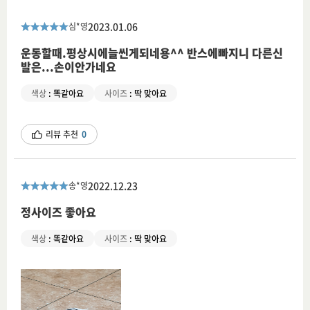
2023.01.06
심*영
운동할때.평상시에늘씬게되네용^^ 반스에빠지니 다른신
발은...손이안가네요
색상
:
똑같아요
사이즈
:
딱 맞아요
리뷰 추천
0
2022.12.23
송*영
정사이즈 좋아요
색상
:
똑같아요
사이즈
:
딱 맞아요