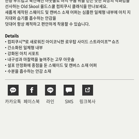
한층 부드럽고 푹신해진 아웃솔로 마치 구름 위를 걷는 듯한 최상의 착화감을
선사하는 Old Skool 올드스쿨 컴피쿠시 클래식을 만나보세요.
새롭게 제작된 스웨이드 및 캔버스 소재 어퍼는 심플한 일체형 내부에 아치 지
지대와 습기를 흡수하는 안감을
덧대어 항상 쾌적하고 편안하게 착용할 수 있습니다.
Details
• 컴피쿠시™로 새로워진 아이코닉한 로우탑 사이드 스트라이프™ 슈즈
• 간소화된 일체형 내부
• 강화된 아치 서포트
• 내구성과 마찰력을 높여주는 고무 아웃솔
• 설포 안정화에 중점을 둔 스웨이드 및 캔버스 소재 어퍼
• 수분을 흡수하는 안감 소재
카카오톡
페이스북
라인
SMS
링크복사